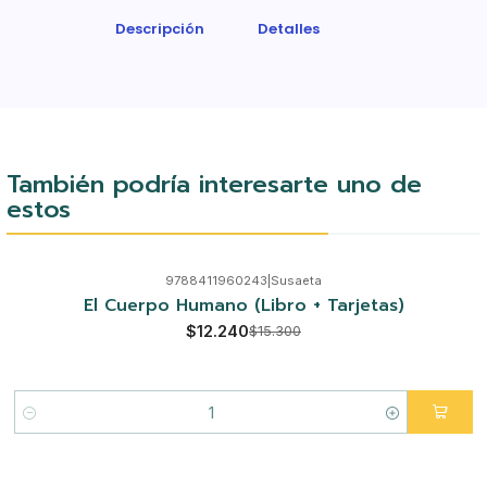
Descripción
Detalles
También podría interesarte uno de
estos
9788411960243
|
Susaeta
-20%
El Cuerpo Humano (Libro + Tarjetas)
$12.240
$15.300
Cantidad