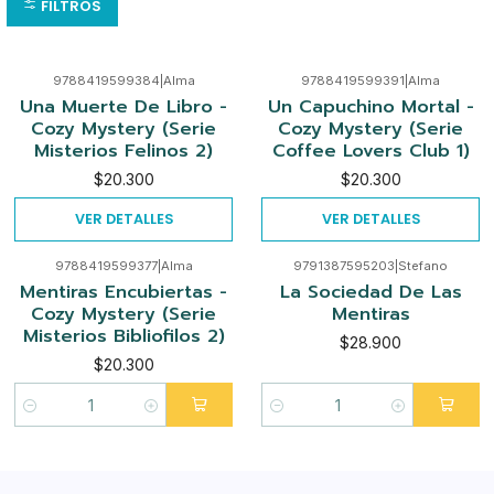
FILTROS
9788419599384
|
Alma
9788419599391
|
Alma
Agotado
Agotado
Una Muerte De Libro -
Un Capuchino Mortal -
Cozy Mystery (Serie
Cozy Mystery (Serie
Misterios Felinos 2)
Coffee Lovers Club 1)
$20.300
$20.300
VER DETALLES
VER DETALLES
9788419599377
|
Alma
9791387595203
|
Stefano
Mentiras Encubiertas -
La Sociedad De Las
Cozy Mystery (Serie
Mentiras
Misterios Bibliofilos 2)
$28.900
$20.300
Cantidad
Cantidad