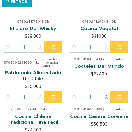
FILTROS
9780241776018
|
Dk
9780241290484
|
Dk
El Libro Del Whisky
Cocina Vegetal
$39.000
$31.000
Cantidad
Cantidad
Fundacion Para
9788416407934
|
Cinco Tintas
9789563281026
|
La Innovacion
Cocteles Del Mundo
Agraria
Patrimonio Alimentario
$27.400
De Chile
$35.000
Cantidad
Cantidad
9789563240146
|
Catalonia
9788419043382
|
Cinco Tintas
Cocina Chilena
Cocina Casera Coreana
Tradicional Fina Facil
$50.500
$24.400