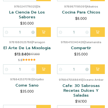
9780241776025
|
Dk
9789871195091
|
Albatros
La Ciencia De Los
Cocina Para Chicos
Sabores
$8.000
$30.000
Cantidad
Cantidad
9781680525786
|
Parragon
9788410340428
|
Salamandra
-20%
El Arte De La Mixologia
Compartir
$13.840
$35.000
$17.300
5.0
Cantidad
Cantidad
9788425370182
|
Grijalbo
9788475568645
|
Oceano Ambar
Come Sano
Cafe: 30 Sabrosas
Recetas Dulces Y
$35.000
Saladas
$14.100