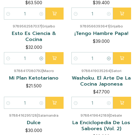
$63.500
$39.400
Cantidad
Cantidad
9789562587037
|
Grijalbo
9789566393641
|
Grijalbo
Esto Es Ciencia &
¡Tengo Hambre Papa!
Cocina
$39.000
$32.000
Cantidad
Cantidad
9788417080792
|
Macro
9788419035264
|
Satori
Mi Plan Ketotariano
Washoku. El Arte De La
Cocina Japonesa
$21.500
$47.700
Cantidad
Cantidad
9788416295128
|
Salamandra
9788419642189
|
Debate
Dulce
La Enciclopedia De Los
Sabores (Vol. 2)
$30.000