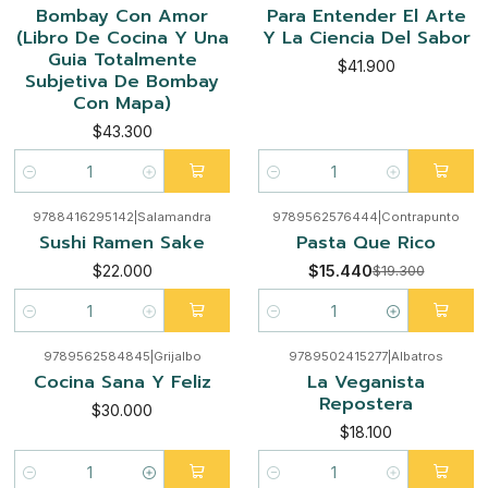
Bombay Con Amor
Para Entender El Arte
(Libro De Cocina Y Una
Y La Ciencia Del Sabor
Guia Totalmente
$41.900
Subjetiva De Bombay
Con Mapa)
$43.300
Cantidad
Cantidad
9788416295142
|
Salamandra
9789562576444
|
Contrapunto
-20%
Sushi Ramen Sake
Pasta Que Rico
$22.000
$15.440
$19.300
Cantidad
Cantidad
9789562584845
|
Grijalbo
9789502415277
|
Albatros
Cocina Sana Y Feliz
La Veganista
Repostera
$30.000
$18.100
Cantidad
Cantidad