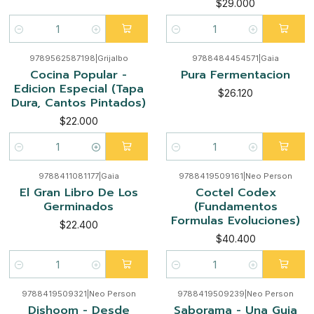
$29.000
Cantidad
Cantidad
9789562587198
|
Grijalbo
9788484454571
|
Gaia
Cocina Popular -
Pura Fermentacion
Edicion Especial (Tapa
$26.120
Dura, Cantos Pintados)
$22.000
Cantidad
Cantidad
9788411081177
|
Gaia
9788419509161
|
Neo Person
El Gran Libro De Los
Coctel Codex
Germinados
(Fundamentos
Formulas Evoluciones)
$22.400
$40.400
Cantidad
Cantidad
9788419509321
|
Neo Person
9788419509239
|
Neo Person
Dishoom - Desde
Saborama - Una Guia