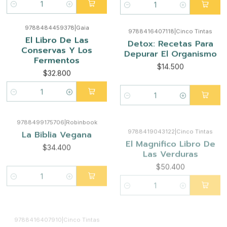
Cantidad
Cantidad
9788484459378
|
Gaia
9788416407118
|
Cinco Tintas
El Libro De Las
Detox: Recetas Para
Conservas Y Los
Depurar El Organismo
Fermentos
$14.500
$32.800
Cantidad
Cantidad
9788499175706
|
Robinbook
9788419043122
|
Cinco Tintas
La Biblia Vegana
El Magnifico Libro De
Las Verduras
$34.400
$50.400
Cantidad
Cantidad
9788416407910
|
Cinco Tintas
9789568303310
|
Catalonia
La Vuelta Al Mundo En
La Olla Deleitosa
80 Bebidas
$17.400
$43.400