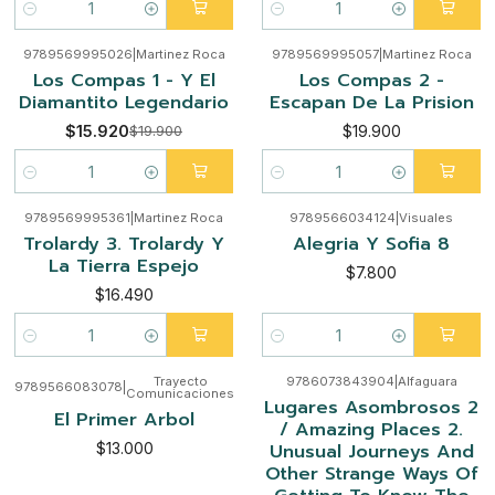
Cantidad
Cantidad
9789569995026
|
Martinez Roca
9789569995057
|
Martinez Roca
-20%
Los Compas 1 - Y El
Los Compas 2 -
Diamantito Legendario
Escapan De La Prision
$15.920
$19.900
$19.900
Cantidad
Cantidad
9789569995361
|
Martinez Roca
9789566034124
|
Visuales
Trolardy 3. Trolardy Y
Alegria Y Sofia 8
La Tierra Espejo
$7.800
$16.490
Cantidad
Cantidad
Trayecto
9786073843904
|
Alfaguara
9789566083078
|
Comunicaciones
Lugares Asombrosos 2
El Primer Arbol
/ Amazing Places 2.
Unusual Journeys And
$13.000
Other Strange Ways Of