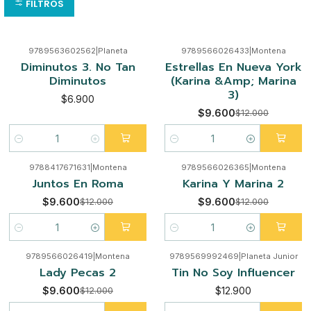
FILTROS
9789563602562
|
Planeta
9789566026433
|
Montena
-20%
Diminutos 3. No Tan
Estrellas En Nueva York
Diminutos
(Karina &Amp; Marina
3)
$6.900
$9.600
$12.000
Cantidad
Cantidad
9788417671631
|
Montena
9789566026365
|
Montena
-20%
-20%
Juntos En Roma
Karina Y Marina 2
$9.600
$9.600
$12.000
$12.000
Cantidad
Cantidad
9789566026419
|
Montena
9789569992469
|
Planeta Junior
-20%
Lady Pecas 2
Tin No Soy Influencer
$9.600
$12.900
$12.000