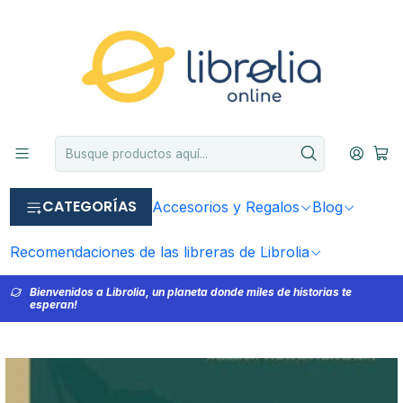
CATEGORÍAS
Accesorios y Regalos
Blog
Recomendaciones de las libreras de Librolia
Bienvenidos a Librolia, un planeta donde miles de historias te
esperan!