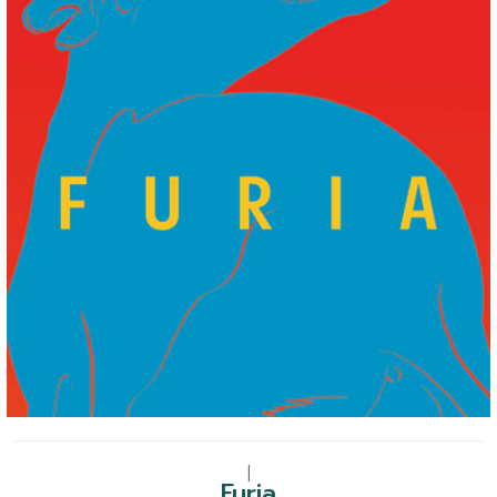
|
Furia