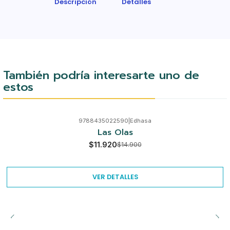
Descripción
Detalles
También podría interesarte uno de
estos
9788435022590
|
Edhasa
-20%
Las Olas
Agotado
$11.920
$14.900
VER DETALLES