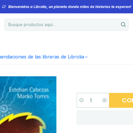
Bienvenidos a Librolia, un planeta donde miles de historias te esperan!
ndaciones de las libreras de Librolia
CO
Cantidad