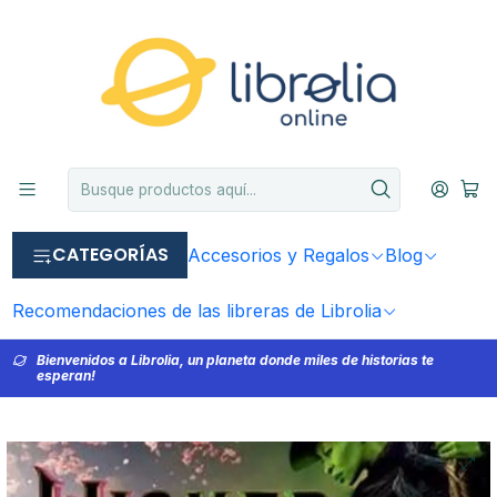
CATEGORÍAS
Accesorios y Regalos
Blog
Recomendaciones de las libreras de Librolia
Bienvenidos a Librolia, un planeta donde miles de historias te
esperan!