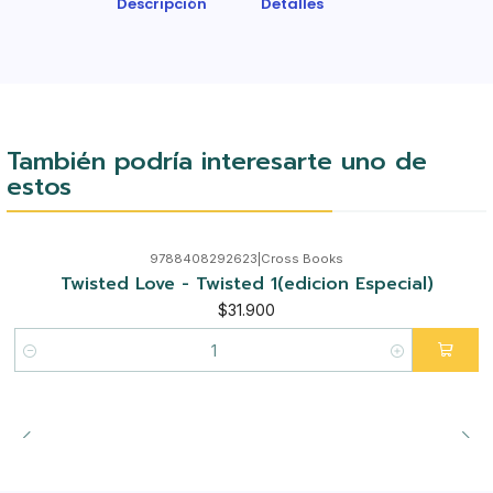
Descripción
Detalles
También podría interesarte uno de
estos
9788408292623
|
Cross Books
Twisted Love - Twisted 1(edicion Especial)
$31.900
Cantidad