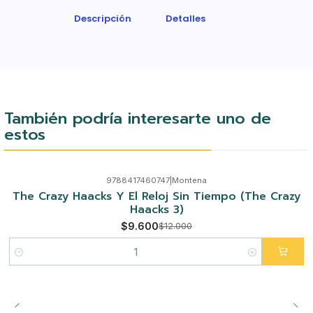
Descripción
Detalles
También podría interesarte uno de
estos
9788417460747
|
Montena
-20%
The Crazy Haacks Y El Reloj Sin Tiempo (The Crazy
Haacks 3)
$9.600
$12.000
Cantidad