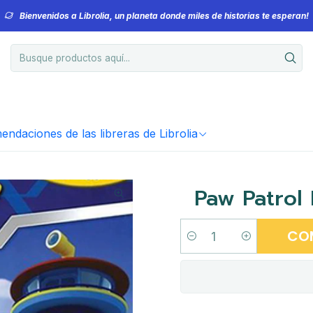
Bienvenidos a Librolia, un planeta donde miles de historias te esperan!
ndaciones de las libreras de Librolia
Paw Patrol 
CO
Cantidad