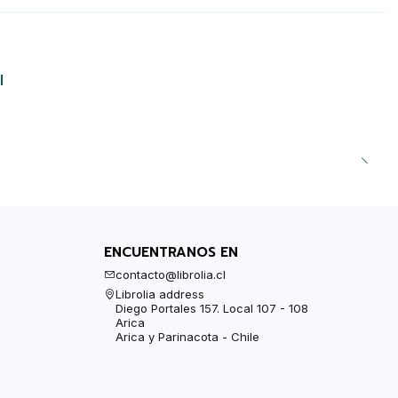
l
ENCUENTRANOS EN
contacto@librolia.cl
Librolia address
Diego Portales 157. Local 107 - 108
Arica
Arica y Parinacota - Chile