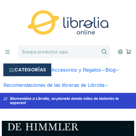
CATEGORÍAS
Accesorios y Regalos
Blog
Recomendaciones de las libreras de Librolia
Bienvenidos a Librolia, un planeta donde miles de historias te
esperan!