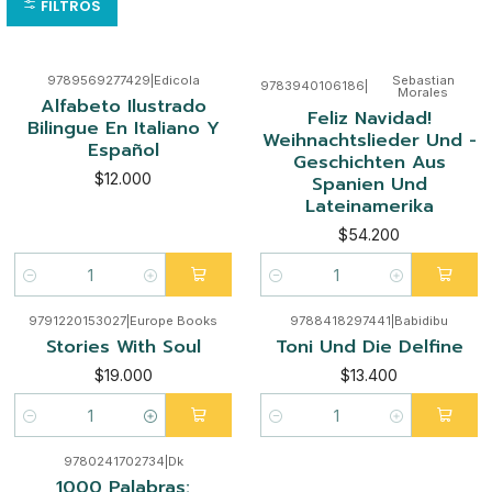
FILTROS
9789569277429
|
Edicola
Sebastian
9783940106186
|
Morales
Alfabeto Ilustrado
Feliz Navidad!
Bilingue En Italiano Y
Weihnachtslieder Und -
Español
Geschichten Aus
$12.000
Spanien Und
Lateinamerika
$54.200
Cantidad
Cantidad
9791220153027
|
Europe Books
9788418297441
|
Babidibu
Stories With Soul
Toni Und Die Delfine
$19.000
$13.400
Cantidad
Cantidad
9780241702734
|
Dk
1000 Palabras: