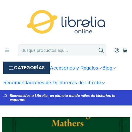
CATEGORÍAS
Accesorios y Regalos
Blog
Recomendaciones de las libreras de Librolia
Bienvenidos a Librolia, un planeta donde miles de historias te
esperan!