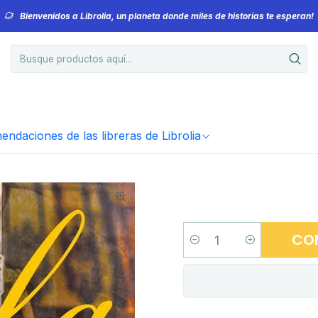
Bienvenidos a Librolia, un planeta donde miles de historias te esperan!
ndaciones de las libreras de Librolia
CO
Cantidad