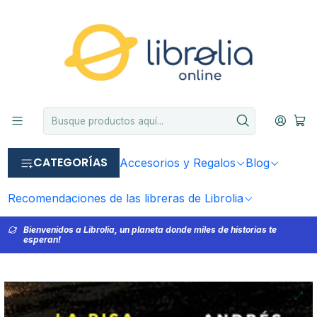
CATEGORÍAS
Accesorios y Regalos
Blog
Recomendaciones de las libreras de Librolia
Bienvenidos a Librolia, un planeta donde miles de historias te
esperan!