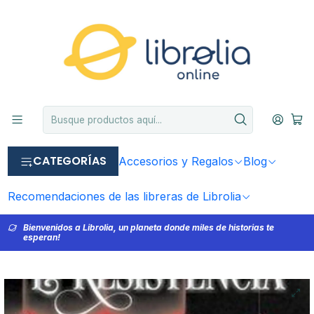
CATEGORÍAS
Accesorios y Regalos
Blog
Recomendaciones de las libreras de Librolia
Bienvenidos a Librolia, un planeta donde miles de historias te
esperan!