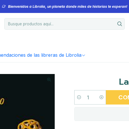
Bienvenidos a Librolia, un planeta donde miles de historias te esperan!
ndaciones de las libreras de Librolia
La
CO
Cantidad