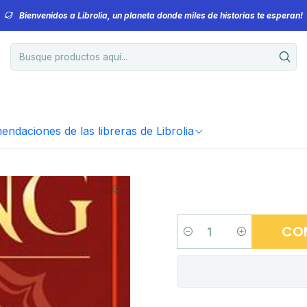
Bienvenidos a Librolia, un planeta donde miles de historias te esperan!
ndaciones de las libreras de Librolia
CO
Cantidad