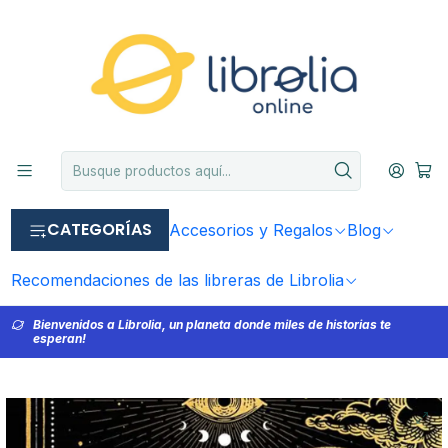
CATEGORÍAS
Accesorios y Regalos
Blog
Recomendaciones de las libreras de Librolia
Bienvenidos a Librolia, un planeta donde miles de historias te
esperan!