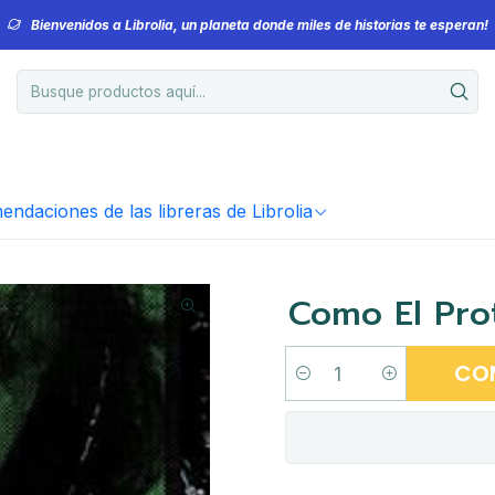
Bienvenidos a Librolia, un planeta donde miles de historias te esperan!
ndaciones de las libreras de Librolia
Como El Pro
CO
Cantidad