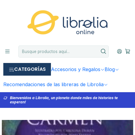
CATEGORÍAS
Accesorios y Regalos
Blog
Recomendaciones de las libreras de Librolia
Bienvenidos a Librolia, un planeta donde miles de historias te
esperan!