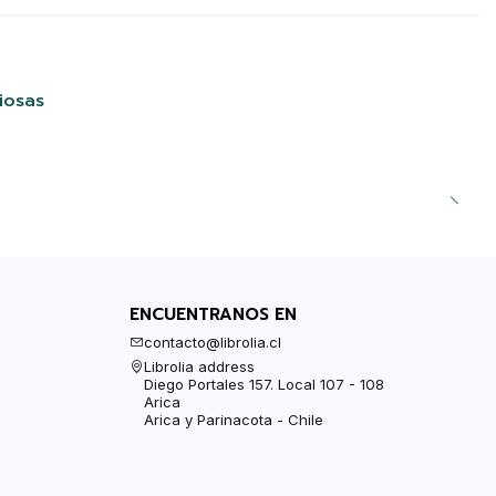
iosas
ENCUENTRANOS EN
contacto@librolia.cl
Librolia address
Diego Portales 157. Local 107 - 108
Arica
Arica y Parinacota - Chile