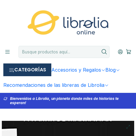
CATEGORÍAS
Accesorios y Regalos
Blog
Recomendaciones de las libreras de Librolia
Bienvenidos a Librolia, un planeta donde miles de historias te
esperan!