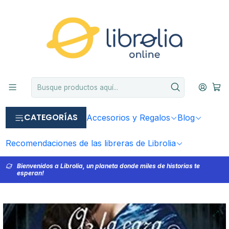
CATEGORÍAS
Accesorios y Regalos
Blog
Recomendaciones de las libreras de Librolia
Bienvenidos a Librolia, un planeta donde miles de historias te
esperan!