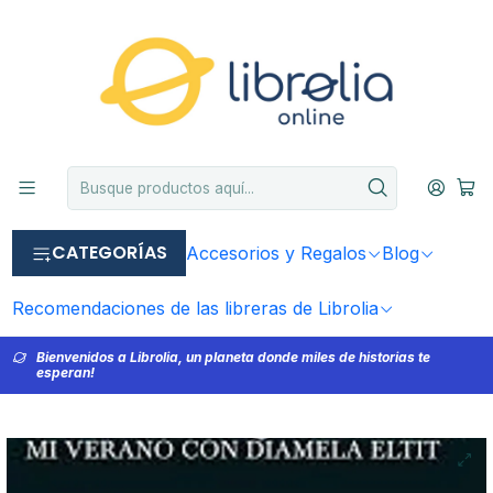
CATEGORÍAS
Accesorios y Regalos
Blog
Recomendaciones de las libreras de Librolia
Bienvenidos a Librolia, un planeta donde miles de historias te
esperan!