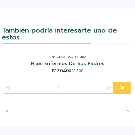
También podría interesarte uno de
estos
9788419685407
|
Sirio
-20%
Hijos Enfermos De Sus Padres
$17.040
$21.300
Cantidad