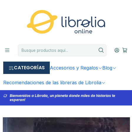
CATEGORÍAS
Accesorios y Regalos
Blog
Recomendaciones de las libreras de Librolia
Bienvenidos a Librolia, un planeta donde miles de historias te
esperan!