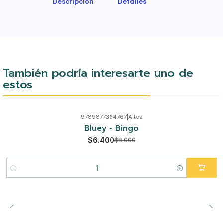
Descripción
Detalles
También podría interesarte uno de
estos
9789877364767
|
Altea
-20%
Bluey - Bingo
$6.400
$8.000
Cantidad