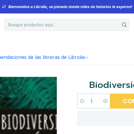
Bienvenidos a Librolia, un planeta donde miles de historias te esperan!
ndaciones de las libreras de Librolia
Biodivers
CO
Cantidad