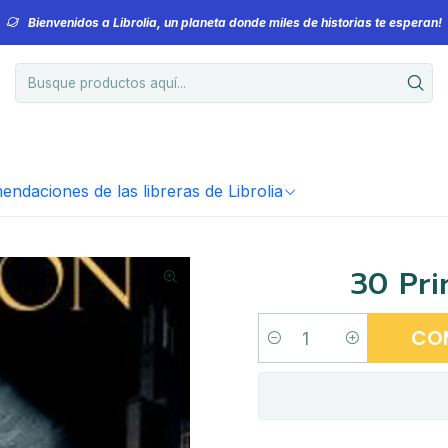
Bienvenidos a Librolia, un planeta donde miles de historias te esperan!
ndaciones de las libreras de Librolia
30 Pri
CO
Cantidad